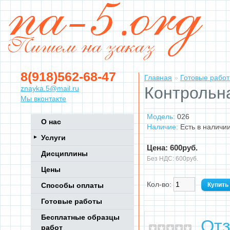
8(918)562-68-47
Главная
»
Готовые рабо
Контрольна
znayka.5@mail.ru
Мы вконтакте
Модель:
026
О нас
Наличие:
Есть в наличи
Услуги
Цена: 600руб.
Дисциплины
Без НДС: 600руб.
Цены
Кол-во:
Способы оплаты
Готовые работы
Бесплатные образцы
Отз
работ