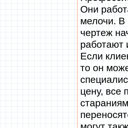
Они работ
мелочи. В
чертеж на
работают 
Если клие
то он мож
специалис
цену, все
стараниям
переносят
могут так