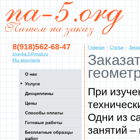
8(918)562-68-47
Главная
»
Статьи
»
Заказ
znayka.5@mail.ru
Заказа
Мы вконтакте
геометр
О нас
Услуги
При изуче
Дисциплины
техническ
Цены
Способы оплаты
Одни из с
Готовые работы
занятий –
Бесплатные образцы
работ