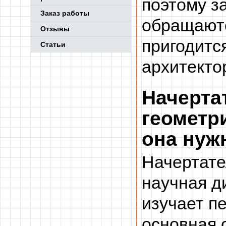
поэтому з
Заказ работы
обращаютс
Отзывы
пригодитс
Статьи
архитект
Начерта
геометри
она нуж
Начертате
научная д
изучает п
основная 