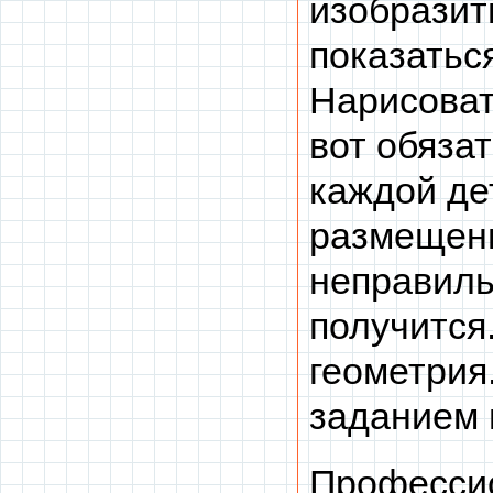
изобразит
показаться
Нарисоват
вот обяза
каждой де
размещени
неправиль
получится
геометрия
заданием 
Профессио