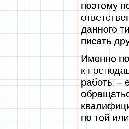
поэтому п
ответстве
данного т
писать др
Именно по
к препода
работы – 
обращатьс
квалифиц
по той ил