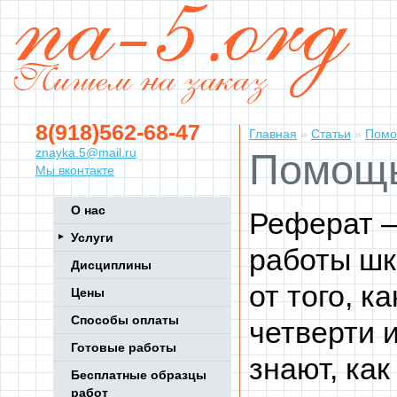
8(918)562-68-47
Главная
»
Статьи
»
Помо
znayka.5@mail.ru
Помощь
Мы вконтакте
О нас
Реферат –
Услуги
работы шк
Дисциплины
от того, к
Цены
Способы оплаты
четверти 
Готовые работы
знают, как
Бесплатные образцы
работ