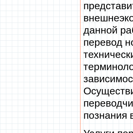
представи
внешнеэко
данной ра
перевод н
техническ
терминоло
зависимос
Осуществи
переводчи
познания 