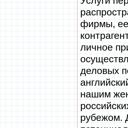
Услуги пе
распростр
фирмы, ее
контрагент
личное пр
осуществл
деловых п
английски
нашим жен
российски
рубежом. Д