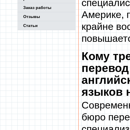
специалис
Заказ работы
Америке, 
Отзывы
крайне во
Статьи
повышаетс
Кому тре
перевод 
английск
языков 
Современн
бюро пере
специализ