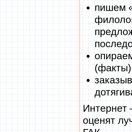
пишем «
филолог
предлож
последо
опираем
(факты)
заказыв
дотягив
Интернет 
оценят лу