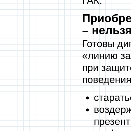
ГАК.
Приобре
– нельз
Готовы ди
«линию за
при защит
поведения
старать
воздерж
презент