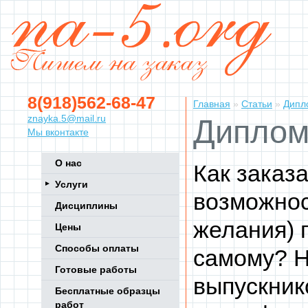
8(918)562-68-47
Главная
»
Статьи
»
Дипло
znayka.5@mail.ru
Диплом
Мы вконтакте
О нас
Как заказ
Услуги
возможнос
Дисциплины
желания) 
Цены
Способы оплаты
самому? Н
Готовые работы
выпускник
Бесплатные образцы
работ