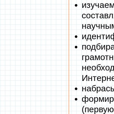
изучаем
составл
научным
идентиф
подбира
грамотн
необход
Интерне
набрасы
формир
(первую